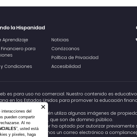
ndo la Hispanidad
e Aprendizaje
Noticias
 Financiero para
Conózcanos
iones
Política de Privacidad
 y Condiciones
Accesibilidad
 web es para uso no comercial. Nuestro contenido es educativo
ana en los Estados Unidos para promover la educación financ
×
e interacciones del
ock, Inc. y Adobe. También utiliza algunas imágenes de propie
ros pueden compartir
Commons
, que son de dominio público.
rechazarse. Al no
 autor, pero el autor ha optado por autorizar previamente su
NCIALES
”, usted está
al relacionado, envíenos un correo electrónico a
compliance@
kies y píxeles, haga