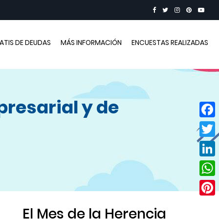
RATIS DE DEUDAS
MÁS INFORMACIÓN
ENCUESTAS REALIZADAS
resarial y de
Face
Twitt
Linke
Wha
Pinte
El Mes de la Herencia