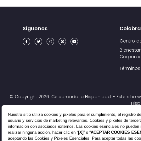
Síguenos
Celebra
Centro d
Bienestar
Corporac
Términos
© Copyright
2026. Celebrando la Hispanidad. - Este sitio
Hisp
Nuestro sitio utiliza cookies y píxeles para el cumplimiento, el registro d
Este sitio web contiene imágenes con licencia de Shutterst
usuario y servicios de marketing relevantes. Cookies y píxeles de terce
información con asociados externos. Las cookies esenciales no pueden 
Las imágenes CC todavía están protegidas por derechos de
realizar ninguna acción, hacer clic en “
[X]
” o “
ACEPTAR COOKIES ESE
pregunta o un asunto leg
aceptando las Cookies y Píxeles Esenciales. Para aceptar todas las coo