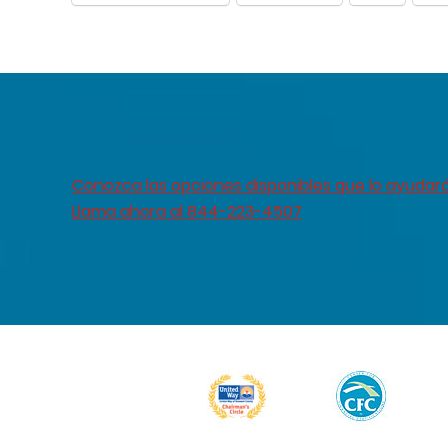
Conozca las opciones disponibles que lo ayudar
Llama ahora al 844-223-4507