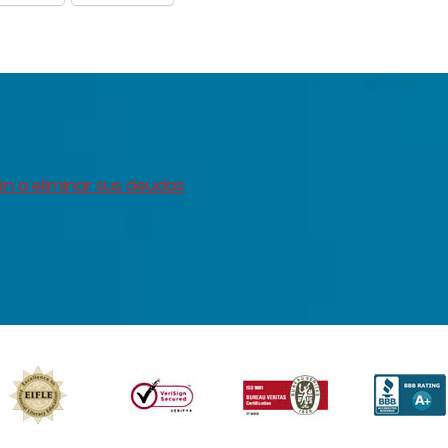
án a eliminar sus deudas