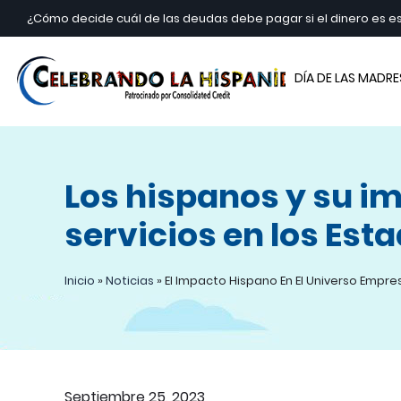
¿Cómo decide cuál de las deudas debe pagar si el dinero es 
Cele
DÍA DE LAS MADRE
Los hispanos y su im
servicios en los Est
Inicio
»
Noticias
»
El Impacto Hispano En El Universo Empre
Septiembre 25, 2023