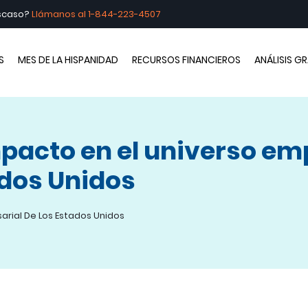
escaso?
Llámanos al
1-844-223-4507
brando la Hispanidad
S
MES DE LA HISPANIDAD
RECURSOS FINANCIEROS
ANÁLISIS G
pacto en el universo emp
ados Unidos
sarial De Los Estados Unidos