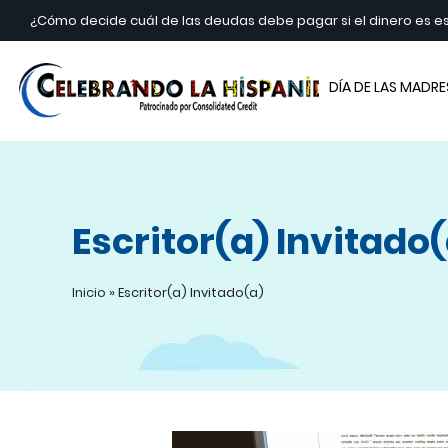
¿Cómo decide cuál de las deudas debe pagar si el dinero es 
Cele
DÍA DE LAS MADRE
Escritor(a) Invitado
Inicio
»
Escritor(a) Invitado(a)