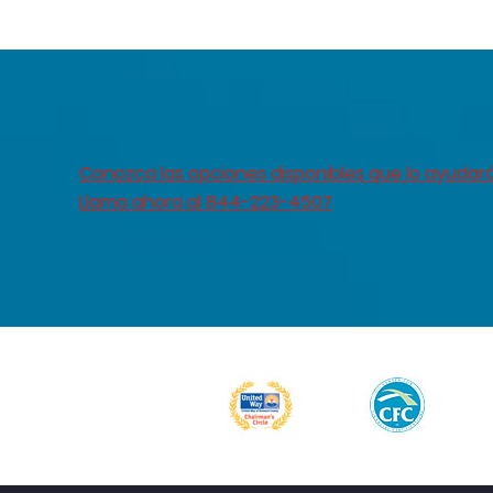
Conozca las opciones disponibles que lo ayudar
Llama ahora al 844-223-4507