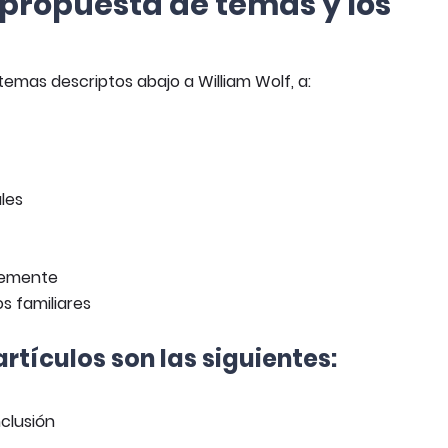
 propuesta de temas y los
temas descriptos abajo a William Wolf, a:
ales
temente
s familiares
rtículos son las siguientes:
nclusión