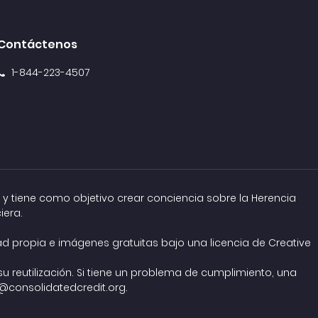
Contáctenos
1-844-223-4507
 y tiene como objetivo crear conciencia sobre la Herencia
iera.
dad propia e imágenes gratuitas bajo una
licencia de Creative
 reutilización. Si tiene un problema de cumplimiento, una
consolidatedcredit.org
.