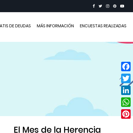
RATIS DE DEUDAS
MÁS INFORMACIÓN
ENCUESTAS REALIZADAS
Face
Twitt
Linke
Wha
Pinte
El Mes de la Herencia