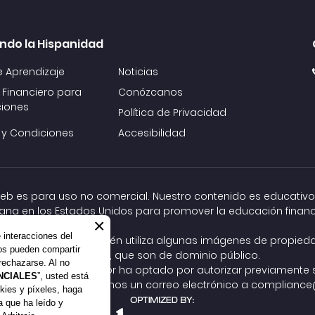
ndo la Hispanidad
e Aprendizaje
Noticias
 Financiero para
Conózcanos
iones
Política de Privacidad
 y Condiciones
Accesibilidad
 web es para uso no comercial. Nuestro contenido es educativo
ana en los Estados Unidos para promover la educación financ
×
e interacciones del
ock, Inc. y Adobe. También utiliza algunas imágenes de propie
ros pueden compartir
Commons
, que son de dominio público.
rechazarse. Al no
 autor, pero el autor ha optado por autorizar previamente su
NCIALES
”, usted está
al relacionado, envíenos un correo electrónico a
compliance@
kies y píxeles, haga
ta que ha leído y