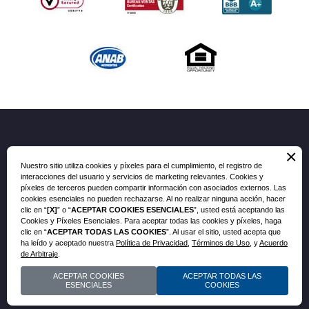
×
Síguenos
Nuestro sitio utiliza cookies y píxeles para el cumplimiento, el registro de
interacciones del usuario y servicios de marketing relevantes. Cookies y
píxeles de terceros pueden compartir información con asociados externos. Las
cookies esenciales no pueden rechazarse. Al no realizar ninguna acción, hacer
clic en “
[X]
” o “
ACEPTAR COOKIES ESENCIALES
”, usted está aceptando las
Cookies y Píxeles Esenciales. Para aceptar todas las cookies y píxeles, haga
Celebrando la Hispanidad
clic en “
ACEPTAR TODAS LAS COOKIES
”. Al usar el sitio, usted acepta que
ha leído y aceptado nuestra
Política de Privacidad
,
Términos de Uso
, y
Acuerdo
Centro de Aprendizaje
de Arbitraje
.
Noticias
ACEPTAR COOKIES
ACEPTAR TODAS LAS
ESENCIALES
COOKIES
Bienestar Financiero para Corporaciones