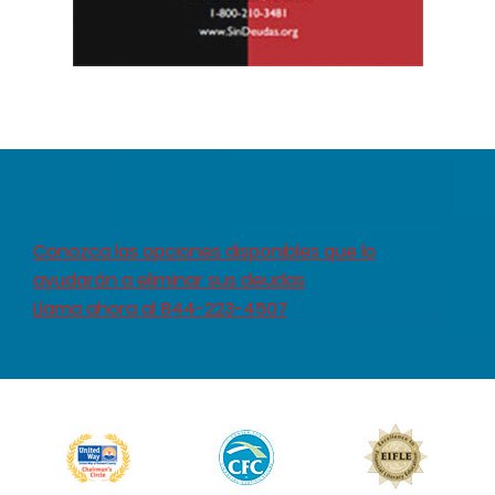
Conozca las opciones disponibles que lo
ayudarán a eliminar sus deudas
Llama ahora al 844-223-4507