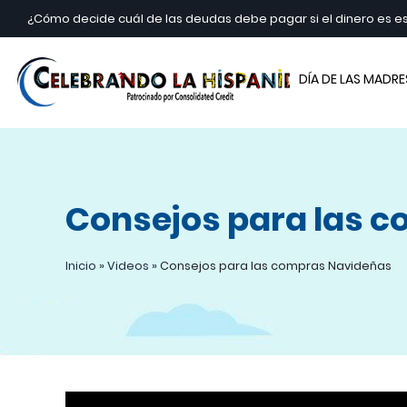
¿Cómo decide cuál de las deudas debe pagar si el dinero es 
Cele
DÍA DE LAS MADRE
Consejos para las 
Inicio
»
Videos
»
Consejos para las compras Navideñas