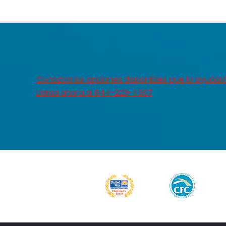
Conozca las opciones disponibles que lo ayudar
Llama ahora al 844-223-4507