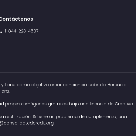
Contáctenos
1-844-223-4507
 y tiene como objetivo crear conciencia sobre la Herencia
iera.
dad propia e imágenes gratuitas bajo una
licencia de Creative
 reutilización. Si tiene un problema de cumplimiento, una
consolidatedcredit.org
.