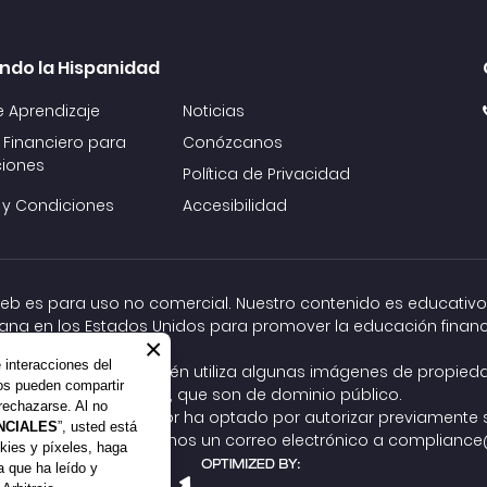
ndo la Hispanidad
e Aprendizaje
Noticias
 Financiero para
Conózcanos
iones
Política de Privacidad
 y Condiciones
Accesibilidad
 web es para uso no comercial. Nuestro contenido es educativo
ana en los Estados Unidos para promover la educación financ
×
e interacciones del
ock, Inc. y Adobe. También utiliza algunas imágenes de propie
ros pueden compartir
Commons
, que son de dominio público.
rechazarse. Al no
 autor, pero el autor ha optado por autorizar previamente su
NCIALES
”, usted está
al relacionado, envíenos un correo electrónico a
compliance@
kies y píxeles, haga
ta que ha leído y