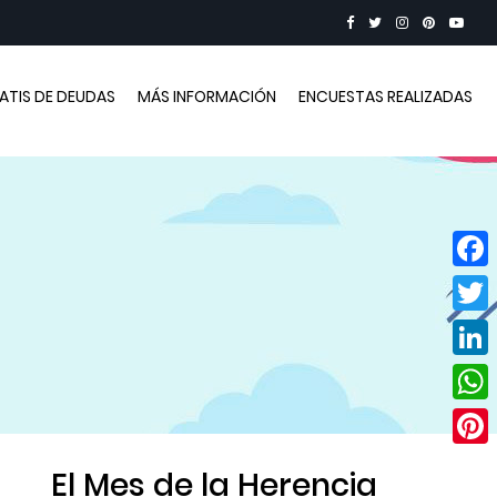
RATIS DE DEUDAS
MÁS INFORMACIÓN
ENCUESTAS REALIZADAS
Face
Twitt
Linke
Wha
Pinte
El Mes de la Herencia