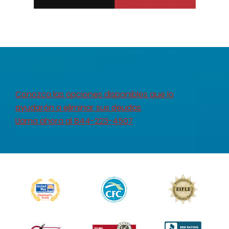
Conozca las opciones disponibles que lo
ayudarán a eliminar sus deudas
Llama ahora al 844-223-4507