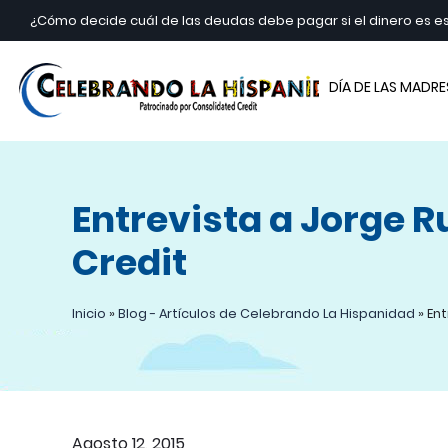
¿Cómo decide cuál de las deudas debe pagar si el dinero es 
Cele
DÍA DE LAS MADRE
Entrevista a Jorge R
Credit
Inicio
»
Blog - Artículos de Celebrando La Hispanidad
»
Ent
Agosto 12, 2015