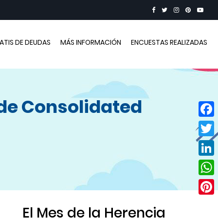
RATIS DE DEUDAS
MÁS INFORMACIÓN
ENCUESTAS REALIZADAS
 de Consolidated
Face
Twitt
Linke
Wha
Pinte
El Mes de la Herencia