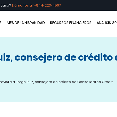
escaso?
Llámanos al
1-844-223-4507
brando la Hispanidad
S
MES DE LA HISPANIDAD
RECURSOS FINANCIEROS
ANÁLISIS G
uiz, consejero de crédito
revista a Jorge Ruiz, consejero de crédito de Consolidated Credit