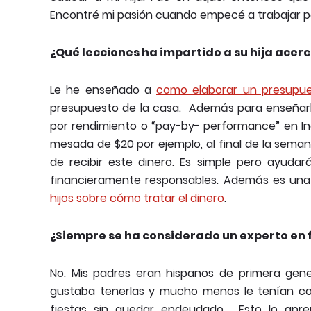
Encontré mi pasión cuando empecé a trabajar par
¿Qué lecciones ha impartido a su hija acerc
Le he enseñado a
como elaborar un presupu
presupuesto de la casa. Además para enseñarle
por rendimiento o “pay-by- performance” en In
mesada de $20 por ejemplo, al final de la sema
de recibir este dinero. Es simple pero ayudar
financieramente responsables. Además es un
hijos
sobre cómo tratar el dinero
.
¿Siempre se ha considerado un experto en 
No. Mis padres eran hispanos de primera gener
gustaba tenerlas y mucho menos le tenían co
fiestas sin quedar endeudado. Esto lo apren