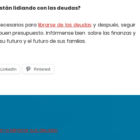
están lidiando con las deudas?
necesarios para
librarse de las deudas
y después, seguir
buen presupuesto. Infórmense bien sobre las finanzas y
 futuro y el futuro de sus familias.
LinkedIn
Pinterest
án a eliminar sus deudas