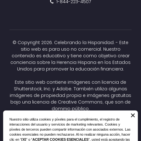
1-844-223-4507
© Copyright
2026. Celebrando la Hispanidad. - Este
sitio web es para uso no comercial. Nuestro
contenido es educativo y tiene como objetivo crear
conciencia sobre la Herencia Hispana en los Estados
Unidos para promover la educación financiera.
Este sitio web contiene imágenes con licencia de
Shutterstock, Inc. y Adobe. También utiliza algunas
imágenes de propiedad propia e imágenes gratuitas
bajo una
licencia de Creative Commons
, que son de
dominio público.
×
Las imágenes CC todavía están protegidas por
Nuestro sitio utiliza cookies y píxeles para el cumplimiento, el registro de
derechos de autor, pero el autor ha optado por
interacciones del usuario y servicios de marketing relevantes. Cookies y
autorizar previamente su reutilización. Si tiene un
píxeles de terceros pueden compartir información con asociados externos. Las
problema de cumplimiento, una pregunta o un
cookies esenciales no pueden rechazarse. Al no realizar ninguna acción, hacer
clic en “
[X]
” o “
ACEPTAR COOKIES ESENCIALES
”, usted está aceptando las