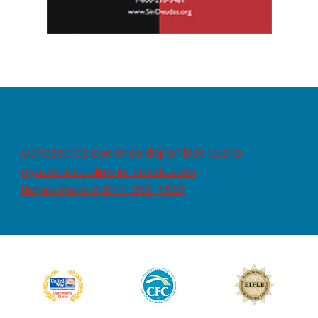
Conozca las opciones disponibles que lo
ayudarán a eliminar sus deudas
Llama ahora al 844-223-4507