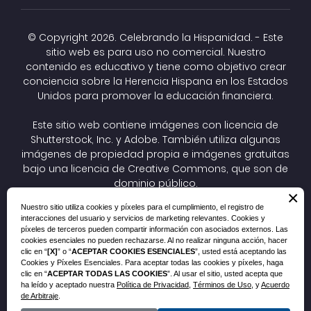
© Copyright
2026. Celebrando la Hispanidad. - Este
sitio web es para uso no comercial. Nuestro
contenido es educativo y tiene como objetivo crear
conciencia sobre la Herencia Hispana en los Estados
Unidos para promover la educación financiera.
Este sitio web contiene imágenes con licencia de
Shutterstock, Inc. y Adobe. También utiliza algunas
imágenes de propiedad propia e imágenes gratuitas
bajo una
licencia de Creative Commons
, que son de
dominio público.
×
Las imágenes CC todavía están protegidas por
Nuestro sitio utiliza cookies y píxeles para el cumplimiento, el registro de
derechos de autor, pero el autor ha optado por
interacciones del usuario y servicios de marketing relevantes. Cookies y
autorizar previamente su reutilización. Si tiene un
píxeles de terceros pueden compartir información con asociados externos. Las
problema de cumplimiento, una pregunta o un
cookies esenciales no pueden rechazarse. Al no realizar ninguna acción, hacer
clic en “
[X]
” o “
ACEPTAR COOKIES ESENCIALES
”, usted está aceptando las
asunto legal relacionado, envíenos un correo
Cookies y Píxeles Esenciales. Para aceptar todas las cookies y píxeles, haga
electrónico a
compliance@consolidatedcredit.org
.
clic en “
ACEPTAR TODAS LAS COOKIES
”. Al usar el sitio, usted acepta que
ha leído y aceptado nuestra
Política de Privacidad
,
Términos de Uso
, y
Acuerdo
de Arbitraje
.