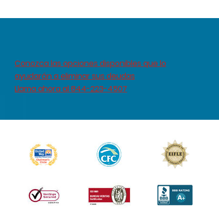
Conozca las opciones disponibles que lo
ayudarán a eliminar sus deudas
Llama ahora al 844-223-4507