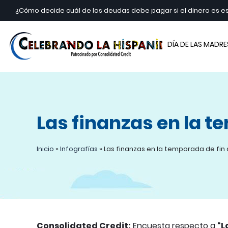
¿Cómo decide cuál de las deudas debe pagar si el dinero es 
Cele
DÍA DE LAS MADRE
Las finanzas en la t
Inicio
»
Infografías
»
Las finanzas en la temporada de fin 
Consolidated Credit:
Encuesta respecto a
“L