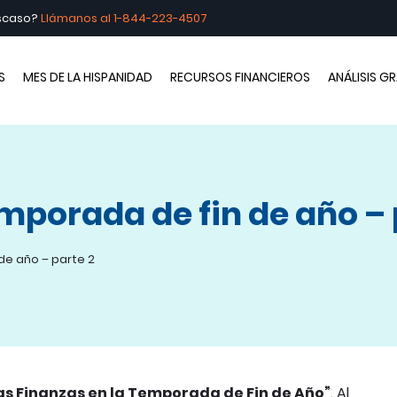
escaso?
Llámanos al
1-844-223-4507
brando la Hispanidad
S
MES DE LA HISPANIDAD
RECURSOS FINANCIEROS
ANÁLISIS G
emporada de fin de año – 
de año – parte 2
as Finanzas en la Temporada de Fin de Año”
. Al