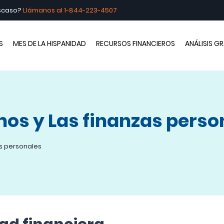
escaso?
Llámanos al
1-844-223-4507
brando la Hispanidad
S
MES DE LA HISPANIDAD
RECURSOS FINANCIEROS
ANÁLISIS G
anos y Las finanzas perso
as personales