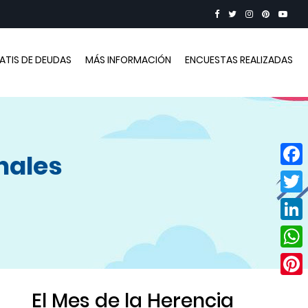
RATIS DE DEUDAS
MÁS INFORMACIÓN
ENCUESTAS REALIZADAS
nales
Face
Twitt
Linke
Wha
Pinte
El Mes de la Herencia