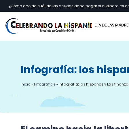
¿Cómo decide cuál de las deudas debe pagar si el dinero es 
Cele
DÍA DE LAS MADRE
Infografía: los hisp
Inicio
»
Infografías
»
Infografía: los hispanos y Las finanz