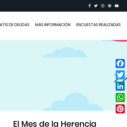
RATIS DE DEUDAS
MÁS INFORMACIÓN
ENCUESTAS REALIZADAS
Face
Twitt
Linke
Wha
Pinte
El Mes de la Herencia