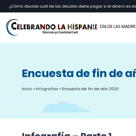
¿Cómo decide cuál de las deudas debe pagar si el dinero es 
Cele
DÍA DE LAS MADRE
Encuesta de fin de a
Inicio
»
Infografías
»
Encuesta de fin de año 2020