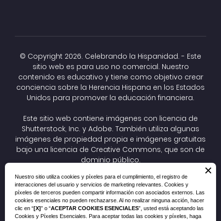
© Copyright
2026. Celebrando la Hispanidad. - Este
sitio web es para uso no comercial. Nuestro
contenido es educativo y tiene como objetivo crear
conciencia sobre la Herencia Hispana en los Estados
Unidos para promover la educación financiera.
Este sitio web contiene imágenes con licencia de
Shutterstock, Inc. y Adobe. También utiliza algunas
imágenes de propiedad propia e imágenes gratuitas
bajo una
licencia de Creative Commons
, que son de
dominio público.
×
Las imágenes CC todavía están protegidas por
Nuestro sitio utiliza cookies y píxeles para el cumplimiento, el registro de
derechos de autor, pero el autor ha optado por
interacciones del usuario y servicios de marketing relevantes. Cookies y
autorizar previamente su reutilización. Si tiene un
píxeles de terceros pueden compartir información con asociados externos. Las
problema de cumplimiento, una pregunta o un
cookies esenciales no pueden rechazarse. Al no realizar ninguna acción, hacer
clic en “
[X]
” o “
ACEPTAR COOKIES ESENCIALES
”, usted está aceptando las
asunto legal relacionado, envíenos un correo
Cookies y Píxeles Esenciales. Para aceptar todas las cookies y píxeles, haga