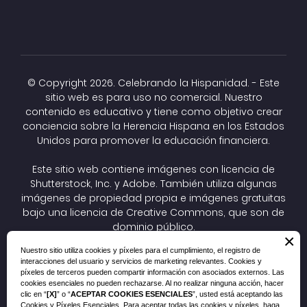
© Copyright
2026. Celebrando la Hispanidad. - Este
sitio web es para uso no comercial. Nuestro
contenido es educativo y tiene como objetivo crear
conciencia sobre la Herencia Hispana en los Estados
Unidos para promover la educación financiera.
Este sitio web contiene imágenes con licencia de
Shutterstock, Inc. y Adobe. También utiliza algunas
imágenes de propiedad propia e imágenes gratuitas
bajo una
licencia de Creative Commons
, que son de
dominio público.
×
Las imágenes CC todavía están protegidas por
Nuestro sitio utiliza cookies y píxeles para el cumplimiento, el registro de
derechos de autor, pero el autor ha optado por
interacciones del usuario y servicios de marketing relevantes. Cookies y
autorizar previamente su reutilización. Si tiene un
píxeles de terceros pueden compartir información con asociados externos. Las
problema de cumplimiento, una pregunta o un
cookies esenciales no pueden rechazarse. Al no realizar ninguna acción, hacer
clic en “
[X]
” o “
ACEPTAR COOKIES ESENCIALES
”, usted está aceptando las
asunto legal relacionado, envíenos un correo
Cookies y Píxeles Esenciales. Para aceptar todas las cookies y píxeles, haga